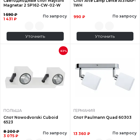
Светодиодный спот Maytoni
Спот Arte Lamp Lente A1314AP-
Magnetar 2 SP162-CW-02-W
1WH
1 590 ₽
По запросу
По запросу
990 ₽
1 431 ₽
Уточнить
Уточнить
63%
ПОЛЬША
ГЕРМАНИЯ
Спот Nowodvorski Cuboid
Спот Paulmann Quad 60303
6523
8 200 ₽
По запросу
По запросу
13 360 ₽
3 075 ₽