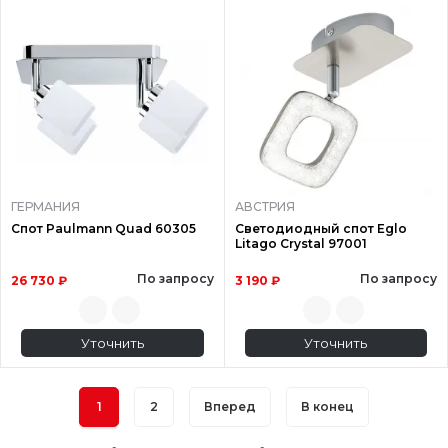
ГЕРМАНИЯ
АВСТРИЯ
Спот Paulmann Quad 60305
Светодиодный спот Eglo
Litago Crystal 97001
По запросу
По запросу
26 730 ₽
3 190 ₽
Уточнить
Уточнить
1
2
Вперед
В конец