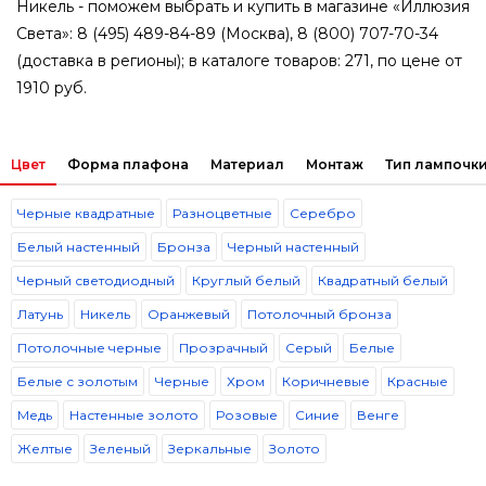
Никель - поможем выбрать и купить в магазине «Иллюзия
Света»: 8 (495) 489-84-89 (Москва), 8 (800) 707-70-34
(доставка в регионы); в каталоге товаров: 271, по цене от
1910 руб.
Цвет
Форма плафона
Материал
Монтаж
Тип лампочки
Черные квадратные
Разноцветные
Серебро
Белый настенный
Бронза
Черный настенный
Черный светодиодный
Круглый белый
Квадратный белый
Латунь
Никель
Оранжевый
Потолочный бронза
Потолочные черные
Прозрачный
Серый
Белые
Белые с золотым
Черные
Хром
Коричневые
Красные
Медь
Настенные золото
Розовые
Синие
Венге
Желтые
Зеленый
Зеркальные
Золото