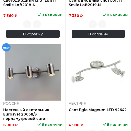
Светодиодный спот Loft IT
Светодиодный спот Loft IT
Smile Loft2018-N
Smile Loft2019-N
В наличии
В наличии
7 360 ₽
7 330 ₽
В корзину
В корзину
NEW
РОССИЯ
АВСТРИЯ
Настенный светильник
Спот Eglo Magnum-LED 92642
Eurosvet 20058/3
перламутровый сатин
В наличии
В наличии
6 900 ₽
4 990 ₽