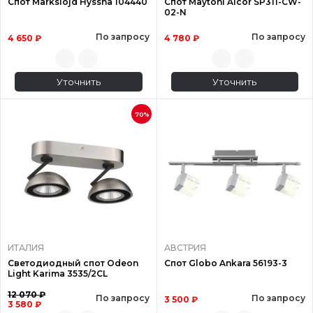
Спот Markslojd Hyssna 104440
Спот Maytoni Alcor SP311-CW-
02-N
По запросу
По запросу
4 650 ₽
4 780 ₽
Уточнить
Уточнить
70%
ИТАЛИЯ
АВСТРИЯ
Светодиодный спот Odeon
Спот Globo Ankara 56193-3
Light Karima 3535/2CL
12 070 ₽
По запросу
По запросу
3 500 ₽
3 580 ₽