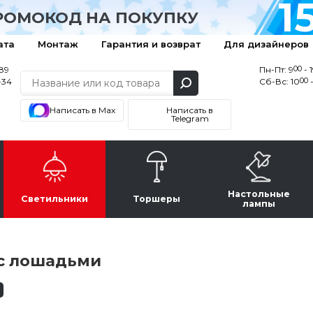
1
РОМОКОД НА ПОКУПКУ
ата
Монтаж
Гарантия и возврат
Для дизайнеров
00
-89
Пн-Пт: 9
- 
00
-34
Сб-Вс: 10
-
Написать в Max
Написать в
Telegram
Настольные
Светильники
Торшеры
лампы
с лошадьми