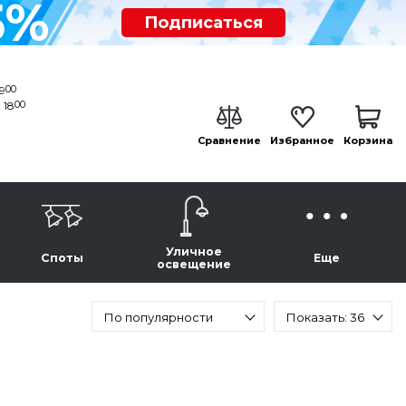
5%
Подписаться
00
19
00
 18
Сравнение
Избранное
Корзина
Уличное
Споты
Еще
освещение
По популярности
Показать: 36