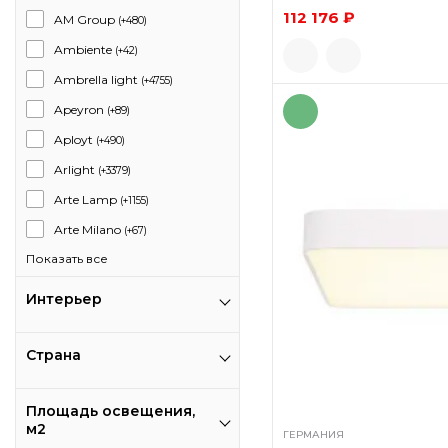
112 176 ₽
AM Group
(+480)
Ambiente
(+42)
Ambrella light
(+4755)
Apeyron
(+89)
Aployt
(+490)
Arlight
(+3379)
Arte Lamp
(+1155)
Arte Milano
(+67)
Показать все
Интерьер
Страна
Площадь освещения,
м2
ГЕРМАНИЯ