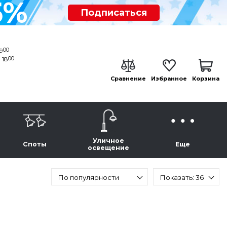
5%
Подписаться
00
19
00
 18
Сравнение
Избранное
Корзина
Уличное
Споты
Еще
освещение
По популярности
Показать: 36