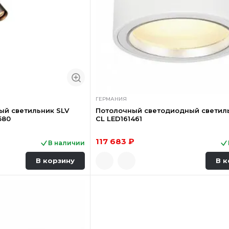
ГЕРМАНИЯ
ый светильник SLV
Потолочный светодиодный светил
580
CL LED161461
117 683 ₽
В наличии
В корзину
В к