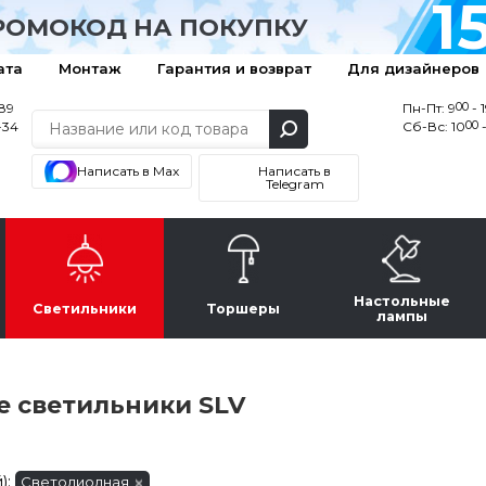
1
РОМОКОД НА ПОКУПКУ
ата
Монтаж
Гарантия и возврат
Для дизайнеров
00
-89
Пн-Пт: 9
- 
00
-34
Сб-Вс: 10
-
Написать в Max
Написать в
Telegram
Настольные
Светильники
Торшеры
лампы
 светильники SLV
):
Светодиодная