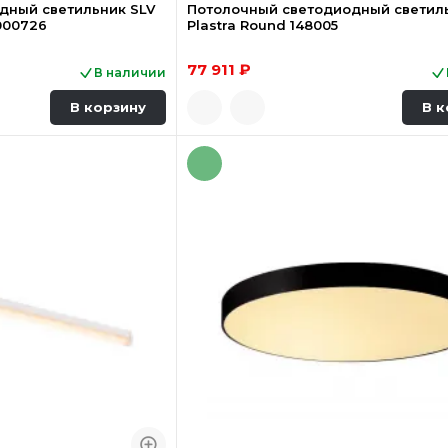
дный светильник SLV
Потолочный светодиодный светил
000726
Plastra Round 148005
77 911 ₽
В наличии
В корзину
В к