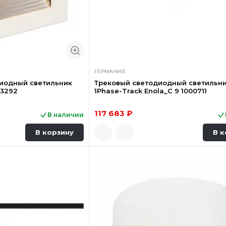
ГЕРМАНИЯ
иодный светильник
Трековый светодиодный светильни
13292
1Phase-Track Enola_C 9 1000711
117 683 ₽
В наличии
В корзину
В к