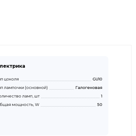
лектрика
ип цоколя
GU10
ип лампочки (основной)
Галогеновая
оличество ламп, шт
1
бщая мощность, W
50