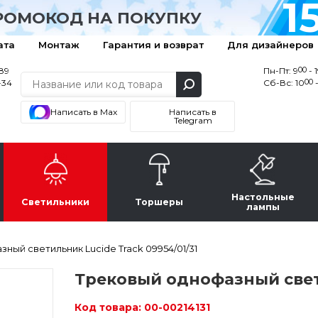
1
РОМОКОД НА ПОКУПКУ
ата
Монтаж
Гарантия и возврат
Для дизайнеров
00
-89
Пн-Пт: 9
- 
00
-34
Сб-Вс: 10
-
Написать в Max
Написать в
Telegram
Настольные
Светильники
Торшеры
лампы
ный светильник Lucide Track 09954/01/31
Трековый однофазный свети
Код товара:
00-00214131