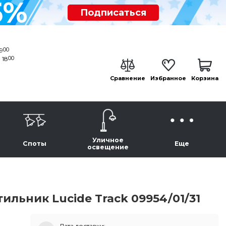
5%
Подписаться
00
19
00
 18
Сравнение
Избранное
Корзина
Уличное
Споты
Еще
освещение
льник Lucide Track 09954/01/31
Дата доставки: