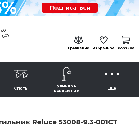
5%
Подписаться
00
19
00
 18
Сравнение
Избранное
Корзина
Уличное
Споты
Еще
освещение
льник Reluce 53008-9.3-001CT