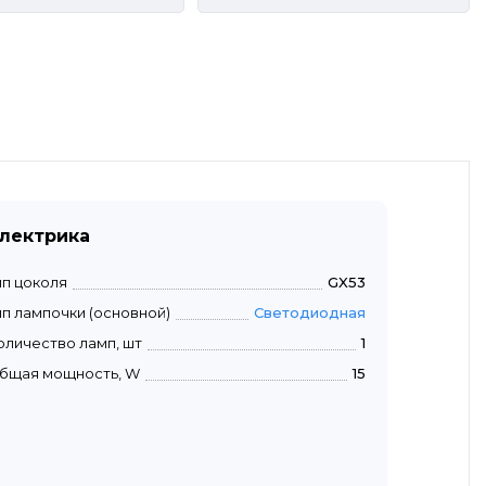
лектрика
ип цоколя
GX53
ип лампочки (основной)
Светодиодная
оличество ламп, шт
1
бщая мощность, W
15