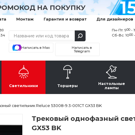
1
РОМОКОД НА ПОКУПКУ
ата
Монтаж
Гарантия и возврат
Для дизайнеров
00
-89
Пн-Пт: 9
- 
00
-34
Сб-Вс: 10
-
Написать в Max
Написать в
Telegram
Настольные
Светильники
Торшеры
лампы
зный светильник Reluce 53008-9.3-001CT GX53 BK
Трековый однофазный свети
GX53 BK