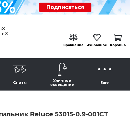
5%
Подписаться
00
19
00
 18
Сравнение
Избранное
Корзина
Уличное
Споты
Еще
освещение
льник Reluce 53015-0.9-001CT