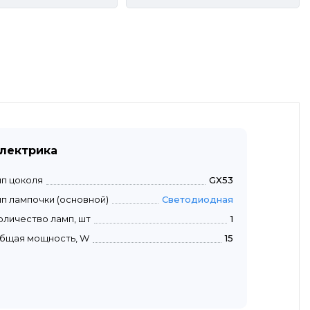
лектрика
ип цоколя
GX53
ип лампочки (основной)
Светодиодная
оличество ламп, шт
1
бщая мощность, W
15