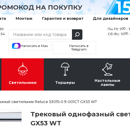
1
РОМОКОД НА ПОКУПКУ
ата
Монтаж
Гарантия и возврат
Для дизайнеров
00
-89
Пн-Пт: 9
- 
00
-34
Сб-Вс: 10
-
Написать в Max
Написать в
Telegram
Настольные
Светильники
Торшеры
лампы
ный светильник Reluce 53015-0.9-001CT GX53 WT
Трековый однофазный свети
GX53 WT