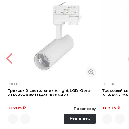
РОССИЯ
РОССИЯ
Трековый светильник Arlight LGD-Gera-
Трековый св
4TR-R55-10W Day4000 033123
4TR-R55-10W
11 705 ₽
11 705 ₽
По запросу
Уточнить