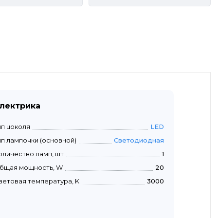
лектрика
ип цоколя
LED
ип лампочки (основной)
Светодиодная
оличество ламп, шт
1
бщая мощность, W
20
ветовая температура, K
3000