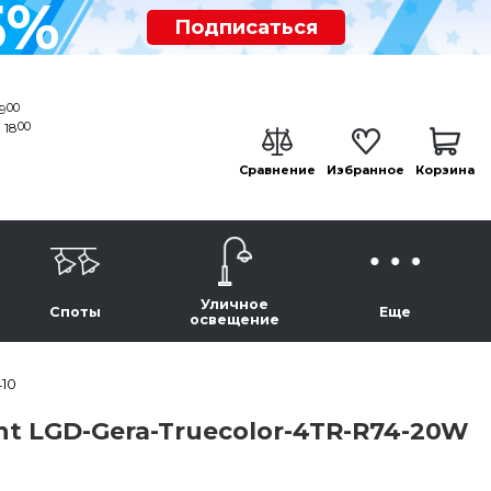
5%
Подписаться
00
19
00
 18
Сравнение
Избранное
Корзина
Уличное
Споты
Еще
освещение
410
ht LGD-Gera-Truecolor-4TR-R74-20W