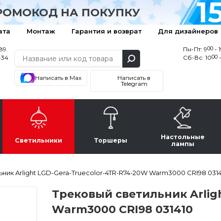
1
РОМОКОД НА ПОКУПКУ
ата
Монтаж
Гарантия и возврат
Для дизайнеров
00
-89
Пн-Пт: 9
- 
00
-34
Сб-Вс: 10
-
Написать в Max
Написать в
Telegram
Настольные
Светильники
Торшеры
лампы
ник Arlight LGD-Gera-Truecolor-4TR-R74-20W Warm3000 CRI98 031
Трековый светильник Arlig
Warm3000 CRI98 031410