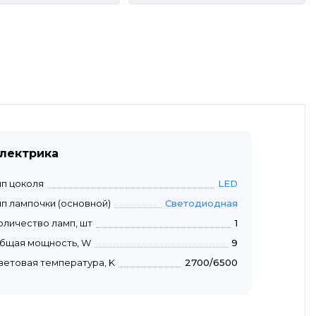
лектрика
ип цоколя
LED
ип лампочки (основной)
Светодиодная
оличество ламп, шт
1
бщая мощность, W
9
ветовая температура, K
2700/6500