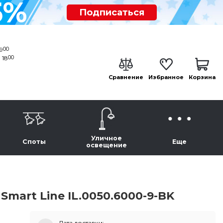
5%
Подписаться
00
19
00
 18
Сравнение
Избранное
Корзина
Уличное
Споты
Еще
освещение
mart Line IL.0050.6000-9-BK
Дата доставки: