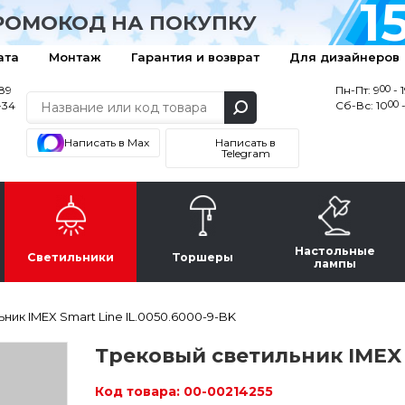
1
РОМОКОД НА ПОКУПКУ
ата
Монтаж
Гарантия и возврат
Для дизайнеров
00
-89
Пн-Пт: 9
- 
00
-34
Сб-Вс: 10
-
Написать в Max
Написать в
Telegram
Настольные
Светильники
Торшеры
лампы
ник IMEX Smart Line IL.0050.6000-9-BK
Трековый светильник IMEX S
Код товара:
00-00214255