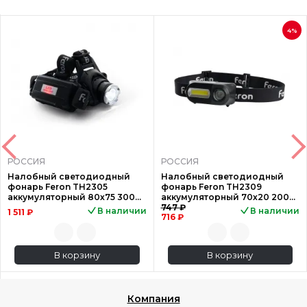
4%
РОССИЯ
РОССИЯ
Налобный светодиодный
Налобный светодиодный
фонарь Feron TH2305
фонарь Feron TH2309
аккумуляторный 80х75 300
аккумуляторный 70х20 200
лм 41709
лм 41713
747 ₽
В наличии
В наличии
1 511 ₽
716 ₽
В корзину
В корзину
Компания