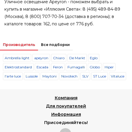
Уличное освещение Apeyron - поможем выбрать и
купить в магазине «Иллюзия Света»: 8 (495) 489-84-89
(Москва), 8 (800) 707-70-34 (доставка в регионы); в
каталоге товаров: 162, по цене от 776 руб.
Производитель
Все подборки
Ambrella light
apeyron
Chiaro
De Markt
Eglo
Elektrostandard
Escada
Feron
Fumagalli
Globo
Hiper
l'arte luce
Lussole
Maytoni
Novotech
SLV
ST Luce
Vitaluce
Компания
Для покупателей
Информация
Присоединяйтесь!