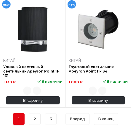
NEW
NEW
КИТАЙ
КИТАЙ
Уличный настенный
Грунтовый светильник
светильник Apeyron Point 11-
Apeyron Point 11-134
131
В наличии
В наличии
1 138 ₽
1 888 ₽
В корзину
В корзину
1
2
3
....
Вперед
В конец