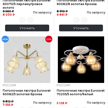
Потолочная люстра Eurosvet
Потолочная люстра Eurosvet
60070/5 перламутровое
60082/8 золотая бронза
золото
9 560 ₽
8 910 ₽
По запросу
По запросу
8 030 ₽
6 861 ₽
Уточнить
Уточнить
NEW
23%
РОССИЯ
РОССИЯ
Потолочная люстра Eurosvet
Потолочная люстра Eurosvet
60082/5 золотая бронза
70205/5 золото/белый
9 812 ₽
По запросу
По запросу
5 128 ₽
7 555 ₽