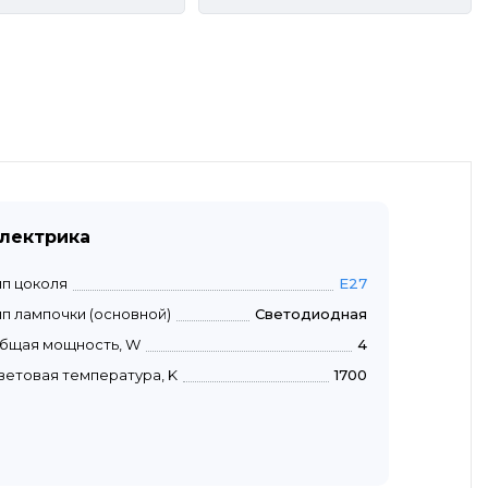
лектрика
ип цоколя
E27
ип лампочки (основной)
Светодиодная
бщая мощность, W
4
ветовая температура, K
1700