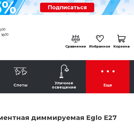
5%
Подписаться
00
19
00
 18
Сравнение
Избранное
Корзина
Уличное
Споты
Еще
освещение
ментная диммируемая Eglo E27