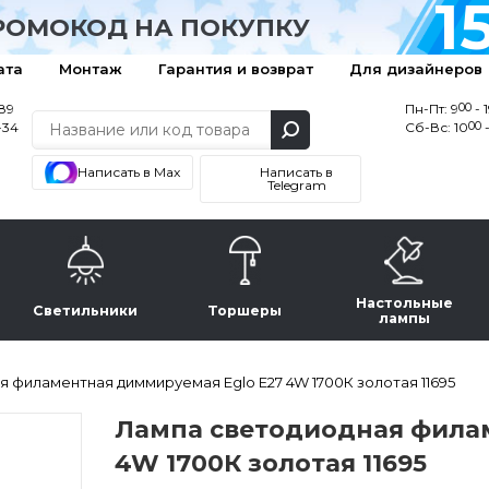
1
РОМОКОД НА ПОКУПКУ
ата
Монтаж
Гарантия и возврат
Для дизайнеров
00
-89
Пн-Пт: 9
- 
00
-34
Сб-Вс: 10
-
Написать в Max
Написать в
Telegram
Настольные
Светильники
Торшеры
лампы
 филаментная диммируемая Eglo E27 4W 1700К золотая 11695
Лампа светодиодная фила
4W 1700К золотая 11695