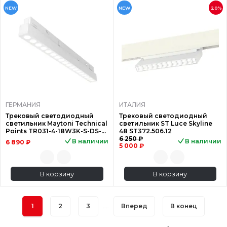
NEW
NEW
20%
ГЕРМАНИЯ
ИТАЛИЯ
Трековый светодиодный
Трековый светодиодный
светильник Maytoni Technical
светильник ST Luce Skyline
Points TR031-4-18W3K-S-DS-
48 ST372.506.12
W
6 250 ₽
В наличии
В наличии
6 890 ₽
5 000 ₽
В корзину
В корзину
1
2
3
....
Вперед
В конец