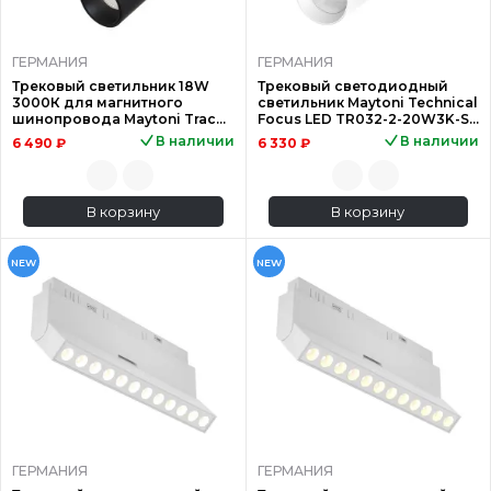
ГЕРМАНИЯ
ГЕРМАНИЯ
Трековый светильник 18W
Трековый светодиодный
3000К для магнитного
светильник Maytoni Technical
шинопровода Maytoni Track
Focus LED TR032-2-20W3K-S-
lamps TR019-2-15W3K-B
W
В наличии
В наличии
6 490 ₽
6 330 ₽
В корзину
В корзину
NEW
NEW
ГЕРМАНИЯ
ГЕРМАНИЯ