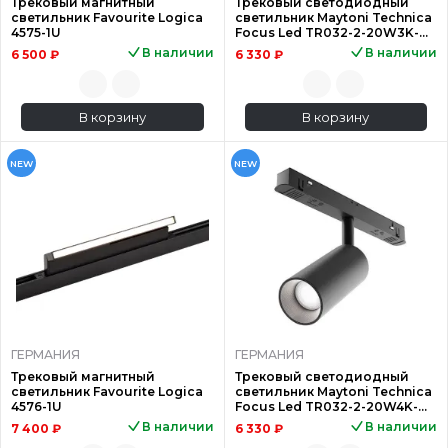
Трековый магнитный
Трековый светодиодный
светильник Favourite Logica
светильник Maytoni Technica
4575-1U
Focus Led TR032-2-20W3K-M-
B
В наличии
В наличии
6 500 ₽
6 330 ₽
В корзину
В корзину
NEW
NEW
ГЕРМАНИЯ
ГЕРМАНИЯ
Трековый магнитный
Трековый светодиодный
светильник Favourite Logica
светильник Maytoni Technica
4576-1U
Focus Led TR032-2-20W4K-M-
B
В наличии
В наличии
7 400 ₽
6 330 ₽