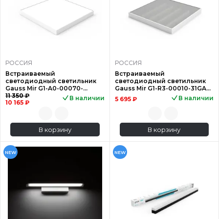
РОССИЯ
РОССИЯ
Встраиваемый
Встраиваемый
светодиодный светильник
светодиодный светильник
Gauss Mir G1-A0-00070-
Gauss Mir G1-R3-00010-31GA3-
01GA2-2003540
11 350 ₽
2003550
В наличии
В наличии
5 695 ₽
10 165 ₽
В корзину
В корзину
NEW
NEW