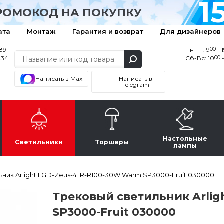
1
РОМОКОД НА ПОКУПКУ
ата
Монтаж
Гарантия и возврат
Для дизайнеров
00
-89
Пн-Пт: 9
- 
00
-34
Сб-Вс: 10
-
Написать в Max
Написать в
Telegram
Настольные
Светильники
Торшеры
лампы
ник Arlight LGD-Zeus-4TR-R100-30W Warm SP3000-Fruit 030000
Трековый светильник Arlig
SP3000-Fruit 030000