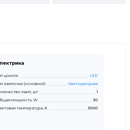
лектрика
ип цоколя
LED
ип лампочки (основной)
Светодиодная
оличество ламп, шт
1
бщая мощность, W
30
ветовая температура, K
3000