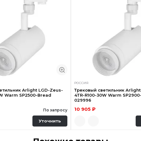
РОССИЯ
етильник Arlight LGD-Zeus-
Трековый светильник Arligh
0W Warm SP2500-Bread
4TR-R100-30W Warm SP2900
029996
10 905 ₽
По запросу
Уточнить