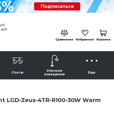
5%
Подписаться
00
19
00
 18
Сравнение
Избранное
Корзина
Уличное
Споты
Еще
освещение
ht LGD-Zeus-4TR-R100-30W Warm