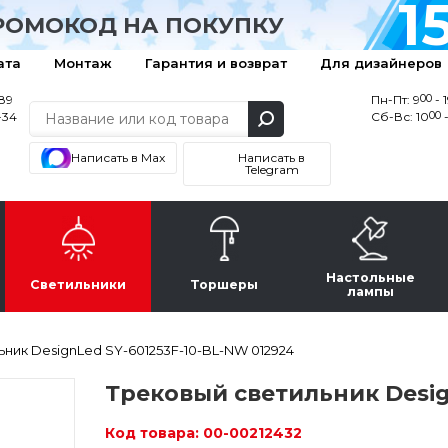
1
РОМОКОД НА ПОКУПКУ
ата
Монтаж
Гарантия и возврат
Для дизайнеров
00
-89
Пн-Пт: 9
- 
00
-34
Сб-Вс: 10
-
Написать в Max
Написать в
Telegram
Настольные
Светильники
Торшеры
лампы
ник DesignLed SY-601253F-10-BL-NW 012924
Трековый светильник Desig
Код товара:
00-00212432