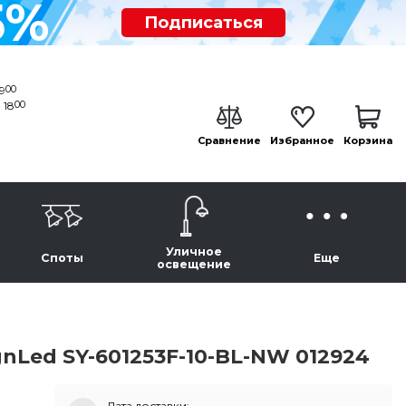
5%
Подписаться
00
19
00
 18
Сравнение
Избранное
Корзина
Уличное
Споты
Еще
освещение
nLed SY-601253F-10-BL-NW 012924
Дата доставки: