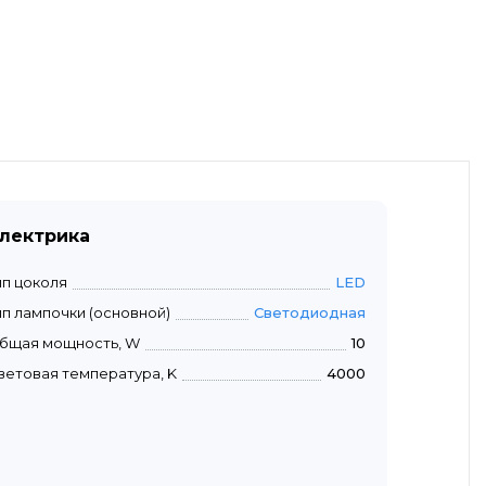
лектрика
ип цоколя
LED
ип лампочки (основной)
Светодиодная
бщая мощность, W
10
ветовая температура, K
4000