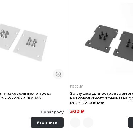
РОССИЯ
я низковольтного трека
Заглушка для встраиваемог
CS-SY-WH-2 009146
низковольтного трека Desig
RC-BL-2 008496
300 ₽
По запросу
Уточнить