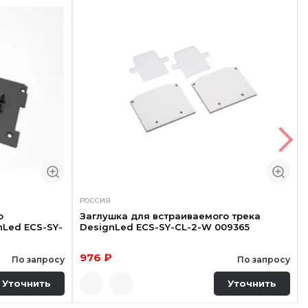
РОССИЯ
о
Заглушка для встраиваемого трека
nLed ECS-SY-
DesignLed ECS-SY-CL-2-W 009365
976 ₽
По запросу
По запросу
Уточнить
Уточнить