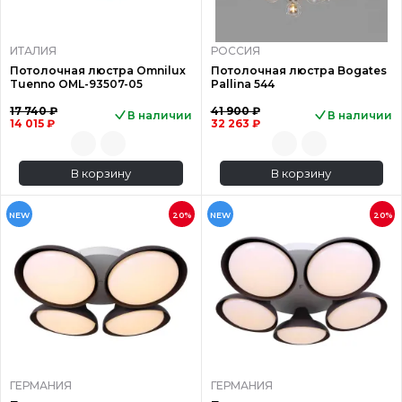
ИТАЛИЯ
РОССИЯ
Потолочная люстра Omnilux
Потолочная люстра Bogates
Tuenno OML-93507-05
Pallina 544
17 740 ₽
41 900 ₽
В наличии
В наличии
14 015 ₽
32 263 ₽
В корзину
В корзину
NEW
20%
NEW
20%
ГЕРМАНИЯ
ГЕРМАНИЯ