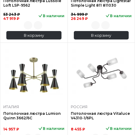
Потолочная люстра Lussole
Потолочная люстра Lightstar
Loft LSP-9562
Simple Light 811 811030
53 243 ₽
34 999 ₽
В наличии
В наличии
47 919 ₽
26 249 ₽
В корзину
В корзину
ИТАЛИЯ
РОССИЯ
Потолочная люстра Lumion
Потолочная люстра Vitaluce
Quinn 3662/6C
V4310-1/6PL
В наличии
В наличии
14 957 ₽
8 455 ₽