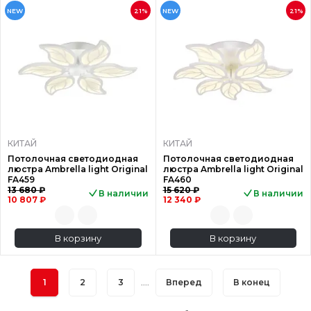
NEW
21%
NEW
21%
КИТАЙ
КИТАЙ
Потолочная светодиодная
Потолочная светодиодная
люстра Ambrella light Original
люстра Ambrella light Original
FA459
FA460
13 680 ₽
15 620 ₽
В наличии
В наличии
10 807 ₽
12 340 ₽
В корзину
В корзину
1
2
3
....
Вперед
В конец