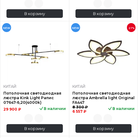
В корзину
В корзину
NEW
NEW
21%
КИТАЙ
КИТАЙ
Потолочная светодиодная
Потолочная светодиодная
люстра Kink Light Рапис
люстра Ambrella light Original
07647-6,20(4000k)
FA447
8 300 ₽
В наличии
В наличии
29 900 ₽
6 557 ₽
В корзину
В корзину