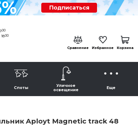
5%
Подписаться
00
19
00
 18
Сравнение
Избранное
Корзина
Уличное
Споты
Еще
освещение
ьник Aployt Magnetic track 48