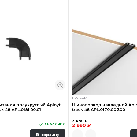
ПОЛЬША
итания полукруглый Aployt
Шинопровод накладной Aplo
k 48 APL.0181.00.01
track 48 APL.0170.00.300
3 480 ₽
В наличии
2 990 ₽
В корзину