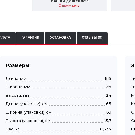
Нашли дешевле?
Снизим цену
ПЛАТА
ГАРАНТИЯ
УСТАНОВКА
ОТЗЫВЫ (0)
Размеры
Э
Длина, мм
615
Т
Ширина, мм
26
Т
Высота, мм
24
М
Длина (упаковки), см
65
К
Ширина (упаковки), см
6,1
О
Высота (упаковки), см
3,7
С
Вес, кг
0,334
Ц