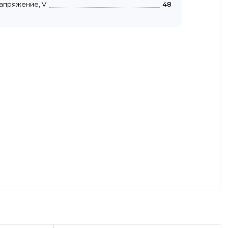
апряжение, V
48
осмотр
Быстрый просмотр