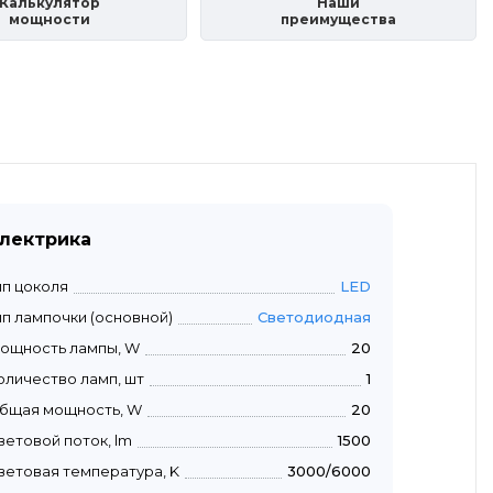
Калькулятор
Наши
мощности
преимущества
лектрика
ип цоколя
LED
ип лампочки (основной)
Светодиодная
ощность лампы, W
20
оличество ламп, шт
1
бщая мощность, W
20
ветовой поток, lm
1500
ветовая температура, K
3000/6000