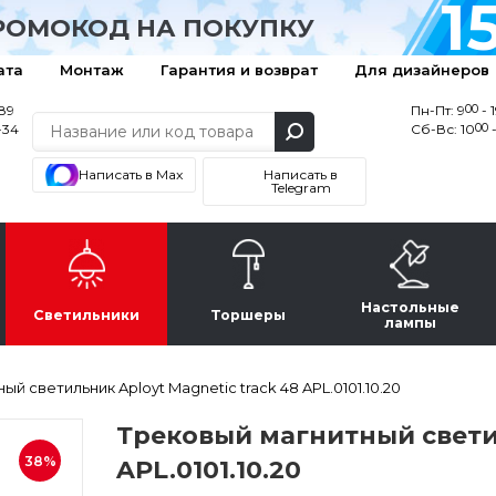
1
РОМОКОД НА ПОКУПКУ
ата
Монтаж
Гарантия и возврат
Для дизайнеров
00
-89
Пн-Пт: 9
- 
00
-34
Сб-Вс: 10
-
Написать в Max
Написать в
Telegram
Настольные
Светильники
Торшеры
лампы
й светильник Aployt Magnetic track 48 APL.0101.10.20
Трековый магнитный светил
38%
APL.0101.10.20