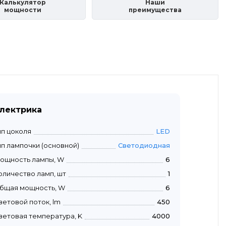
Калькулятор
Наши
мощности
преимущества
лектрика
ип цоколя
LED
ип лампочки (основной)
Светодиодная
ощность лампы, W
6
оличество ламп, шт
1
бщая мощность, W
6
ветовой поток, lm
450
ветовая температура, K
4000