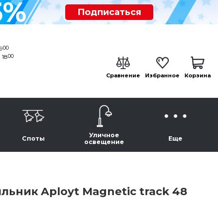
5%
Подписаться
00
19
00
 18
Сравнение
Избранное
Корзина
Уличное
Споты
Еще
освещение
ьник Aployt Magnetic track 48