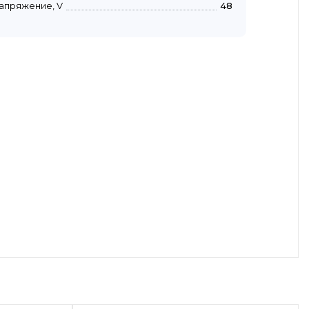
апряжение, V
48
осмотр
Быстрый просмотр