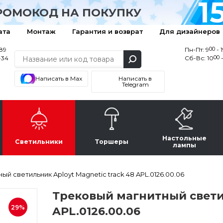
1
РОМОКОД НА ПОКУПКУ
ата
Монтаж
Гарантия и возврат
Для дизайнеров
00
-89
Пн-Пт: 9
- 
00
-34
Сб-Вс: 10
-
Написать в Max
Написать в
Telegram
Настольные
Светильники
Торшеры
лампы
ый светильник Aployt Magnetic track 48 APL.0126.00.06
Трековый магнитный светил
29%
APL.0126.00.06