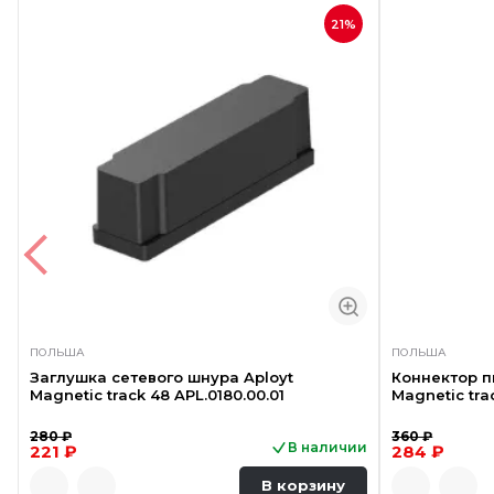
21%
ПОЛЬША
ПОЛЬША
Заглушка сетевого шнура Aployt
Коннектор п
Magnetic track 48 APL.0180.00.01
Magnetic trac
280 ₽
360 ₽
В наличии
221 ₽
284 ₽
В корзину