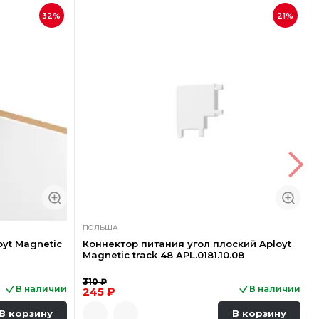
32%
21%
ПОЛЬША
yt Magnetic
Коннектор питания угол плоский Aployt
Magnetic track 48 APL.0181.10.08
310 ₽
В наличии
В наличии
245 ₽
В корзину
В корзину