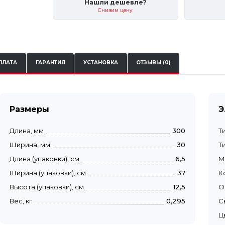
Нашли дешевле?
Снизим цену
ПЛАТА
ГАРАНТИЯ
УСТАНОВКА
ОТЗЫВЫ (0)
Размеры
Э
Длина, мм
300
Т
Ширина, мм
30
Т
Длина (упаковки), см
6,5
М
Ширина (упаковки), см
37
К
Высота (упаковки), см
12,5
О
Вес, кг
0,295
С
Ц