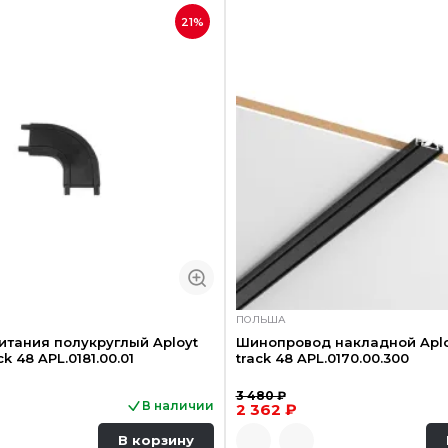
21%
ПОЛЬША
итания полукруглый Aployt
Шинопровод накладной Aplo
k 48 APL.0181.00.01
track 48 APL.0170.00.300
3 480 ₽
В наличии
2 362 ₽
В корзину