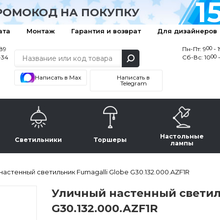
1
РОМОКОД НА ПОКУПКУ
ата
Монтаж
Гарантия и возврат
Для дизайнеров
00
-89
Пн-Пт: 9
- 
00
-34
Сб-Вс: 10
-
Написать в Max
Написать в
Telegram
Настольные
Светильники
Торшеры
лампы
настенный светильник Fumagalli Globe G30.132.000.AZF1R
Уличный настенный светиль
G30.132.000.AZF1R