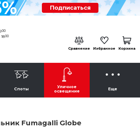
5%
Подписаться
00
19
00
 18
Сравнение
Избранное
Корзина
Уличное
Споты
Еще
освещение
ник Fumagalli Globe