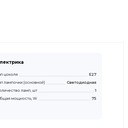
лектрика
ип цоколя
E27
ип лампочки (основной)
Светодиодная
оличество ламп, шт
1
бщая мощность, W
75