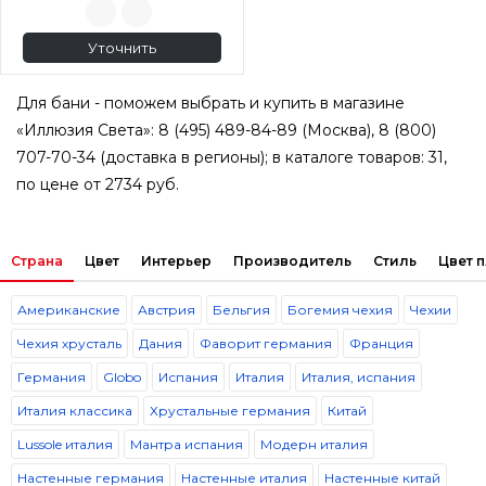
Уточнить
Для бани - поможем выбрать и купить в магазине
«Иллюзия Света»: 8 (495) 489-84-89 (Москва), 8 (800)
707-70-34 (доставка в регионы); в каталоге товаров: 31,
по цене от 2734 руб.
Страна
Цвет
Интерьер
Производитель
Стиль
Цвет 
Американские
Австрия
Бельгия
Богемия чехия
Чехии
Чехия хрусталь
Дания
Фаворит германия
Франция
Германия
Globo
Испания
Италия
Италия, испания
Италия классика
Хрустальные германия
Китай
Lussole италия
Мантра испания
Модерн италия
Настенные германия
Настенные италия
Настенные китай