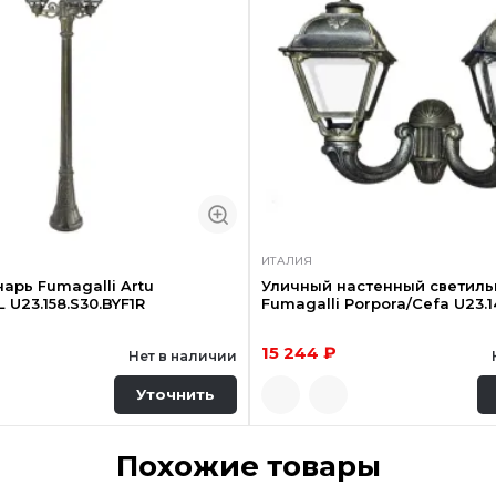
ИТАЛИЯ
арь Fumagalli Artu
Уличный настенный светиль
L U23.158.S30.BYF1R
Fumagalli Porpora/Cefa U23.1
15 244 ₽
Нет в наличии
Уточнить
Похожие товары