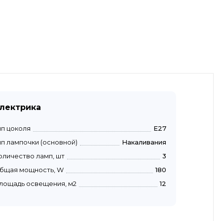
лектрика
ип цоколя
E27
ип лампочки (основной)
Накаливания
оличество ламп, шт
3
бщая мощность, W
180
лощадь освещения, м2
12