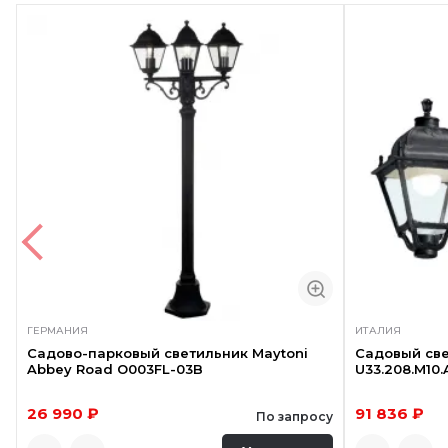
ГЕРМАНИЯ
ИТАЛИЯ
Садово-парковый светильник Maytoni
Садовый све
Abbey Road O003FL-03B
U33.208.M10
26 990 ₽
91 836 ₽
По запросу