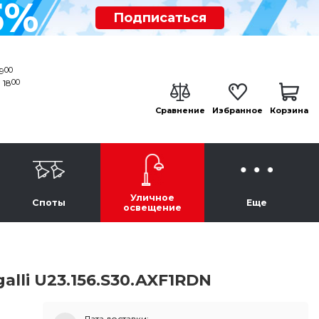
5%
Подписаться
00
19
00
 18
Сравнение
Избранное
Корзина
Уличное
Споты
Еще
освещение
lli U23.156.S30.AXF1RDN
Дата доставки: