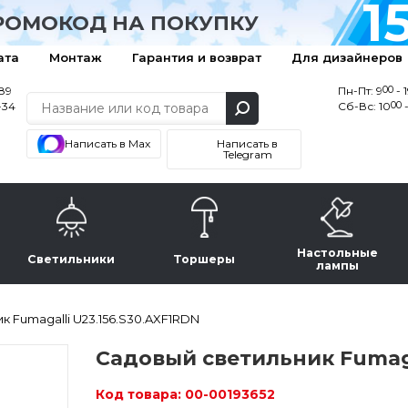
1
РОМОКОД НА ПОКУПКУ
ата
Монтаж
Гарантия и возврат
Для дизайнеров
00
-89
Пн-Пт: 9
- 
00
-34
Сб-Вс: 10
-
Написать в Max
Написать в
Telegram
Настольные
Светильники
Торшеры
лампы
к Fumagalli U23.156.S30.AXF1RDN
Садовый светильник Fumaga
Код товара:
00-00193652