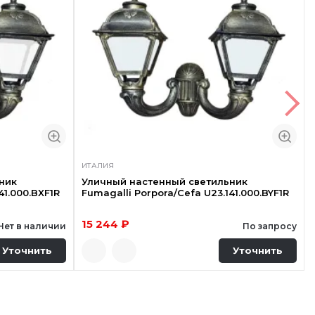
ИТАЛИЯ
ник
Уличный настенный светильник
41.000.BXF1R
Fumagalli Porpora/Cefa U23.141.000.BYF1R
15 244 ₽
Нет в наличии
По запросу
Уточнить
Уточнить