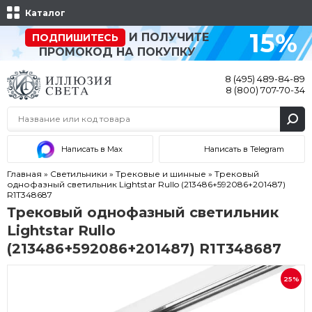
Каталог
15%
И ПОЛУЧИТЕ
ПОДПИШИТЕСЬ
ПРОМОКОД НА ПОКУПКУ
8 (495) 489-84-89
8 (800) 707-70-34
Написать в Max
Написать в Telegram
Главная
»
Светильники
»
Трековые и шинные
»
Трековый
однофазный светильник Lightstar Rullo (213486+592086+201487)
R1T348687
Трековый однофазный светильник
Lightstar Rullo
(213486+592086+201487) R1T348687
25%