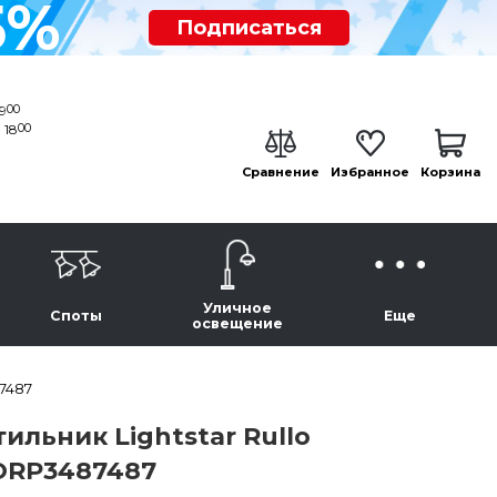
5%
Подписаться
00
19
00
 18
Сравнение
Избранное
Корзина
Уличное
Споты
Еще
освещение
7487
льник Lightstar Rullo
RORP3487487