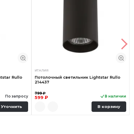
ИТАЛИЯ
star Rullo
Потолочный светильник Lightstar Rullo
214437
799 ₽
По запросу
В наличии
599 ₽
Уточнить
В корзину