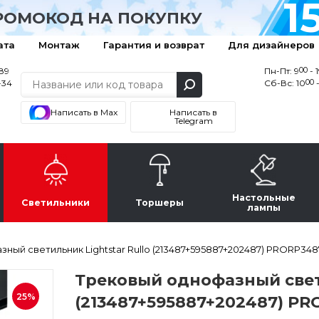
1
РОМОКОД НА ПОКУПКУ
ата
Монтаж
Гарантия и возврат
Для дизайнеров
00
-89
Пн-Пт: 9
- 
00
-34
Сб-Вс: 10
-
Написать в Max
Написать в
Telegram
Настольные
Светильники
Торшеры
лампы
ный светильник Lightstar Rullo (213487+595887+202487) PRORP348
Трековый однофазный свети
25%
(213487+595887+202487) P