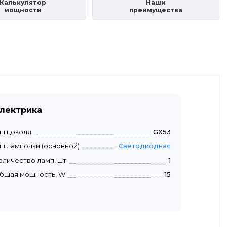
Калькулятор
Наши
мощности
преимущества
лектрика
ип цоколя
GX53
ип лампочки (основной)
Светодиодная
оличество ламп, шт
1
бщая мощность, W
15