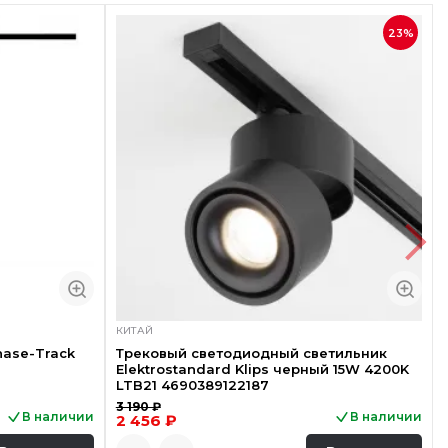
23%
КИТАЙ
hase-Track
Трековый светодиодный светильник
Elektrostandard Klips черный 15W 4200K
LTB21 4690389122187
3 190 ₽
В наличии
В наличии
2 456 ₽