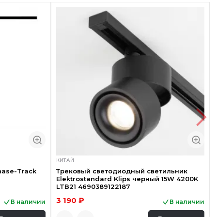
КИТАЙ
hase-Track
Трековый светодиодный светильник
Elektrostandard Klips черный 15W 4200K
LTB21 4690389122187
3 190 ₽
В наличии
В наличии