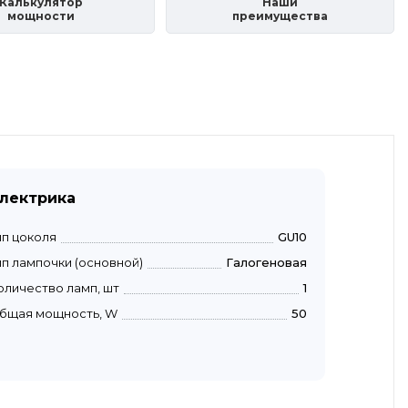
Калькулятор
Наши
мощности
преимущества
лектрика
ип цоколя
GU10
ип лампочки (основной)
Галогеновая
оличество ламп, шт
1
бщая мощность, W
50