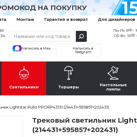
1
РОМОКОД НА ПОКУПКУ
ата
Монтаж
Гарантия и возврат
Для дизайнеров
00
-89
Пн-Пт: 9
- 
00
-34
Сб-Вс: 10
-
Написать в Max
Написать в
Telegram
Настольные
Светильники
Торшеры
лампы
ик Lightstar Rullo PRORP43131 (214431+595857+202431)
Трековый светильник Lights
(214431+595857+202431)