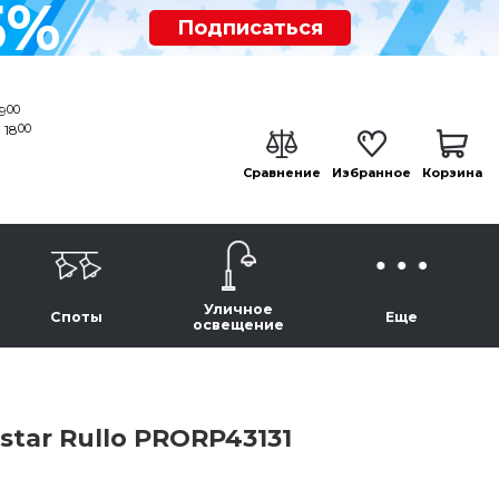
5%
Подписаться
00
19
00
 18
Сравнение
Избранное
Корзина
Уличное
Споты
Еще
освещение
tar Rullo PRORP43131