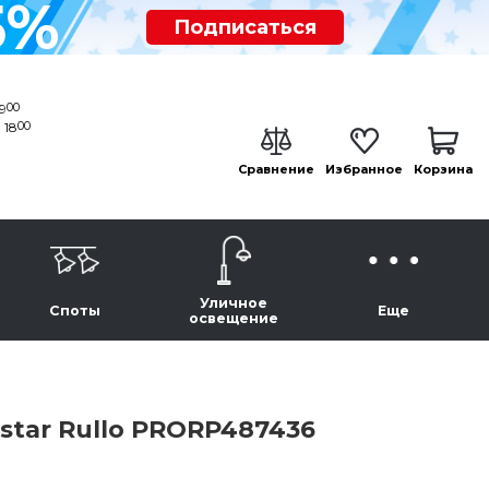
5%
Подписаться
00
19
00
 18
Сравнение
Избранное
Корзина
Уличное
Споты
Еще
освещение
star Rullo PRORP487436