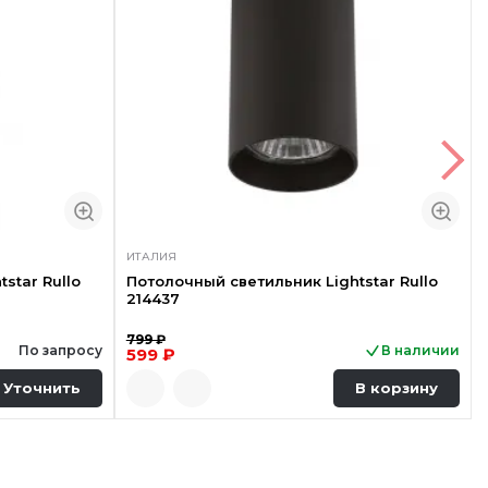
ИТАЛИЯ
star Rullo
Потолочный светильник Lightstar Rullo
214437
799 ₽
По запросу
В наличии
599 ₽
Уточнить
В корзину