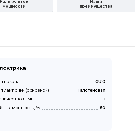
Калькулятор
Наши
мощности
преимущества
лектрика
ип цоколя
GU10
ип лампочки (основной)
Галогеновая
оличество ламп, шт
1
бщая мощность, W
50