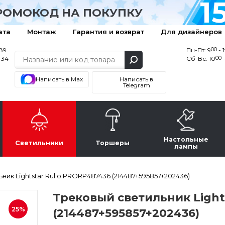
1
РОМОКОД НА ПОКУПКУ
ата
Монтаж
Гарантия и возврат
Для дизайнеров
00
-89
Пн-Пт: 9
- 
00
-34
Сб-Вс: 10
-
Написать в Max
Написать в
Telegram
Настольные
Светильники
Торшеры
лампы
ник Lightstar Rullo PRORP487436 (214487+595857+202436)
Трековый светильник Light
25%
(214487+595857+202436)