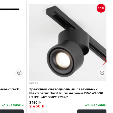
23%
КИТАЙ
hase-Track
Трековый светодиодный светильник
Elektrostandard Klips черный 15W 4200K
LTB21 4690389122187
3 190 ₽
В наличии
В наличии
2 456 ₽