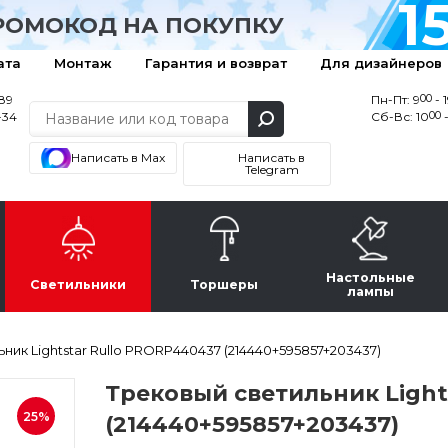
1
РОМОКОД НА ПОКУПКУ
ата
Монтаж
Гарантия и возврат
Для дизайнеров
00
-89
Пн-Пт: 9
- 
00
-34
Сб-Вс: 10
-
Написать в Max
Написать в
Telegram
Настольные
Светильники
Торшеры
лампы
ник Lightstar Rullo PRORP440437 (214440+595857+203437)
Трековый светильник Light
25%
(214440+595857+203437)