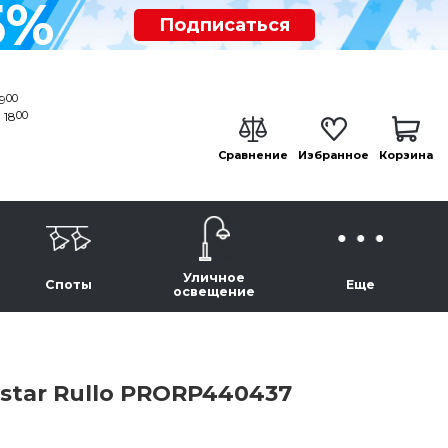
5%
Подписаться
00
19
00
 18
Сравнение
Избранное
Корзина
Уличное
Споты
Еще
освещение
star Rullo PRORP440437