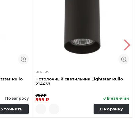
ИТАЛИЯ
star Rullo
Потолочный светильник Lightstar Rullo
214437
799 ₽
По запросу
В наличии
599 ₽
Уточнить
В корзину