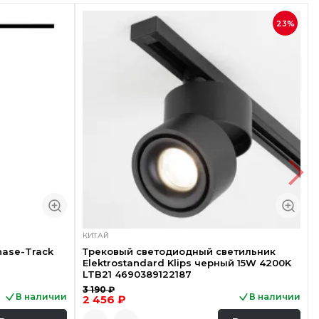
23%
КИТАЙ
hase-Track
Трековый светодиодный светильник
Elektrostandard Klips черный 15W 4200K
LTB21 4690389122187
3 190 ₽
В наличии
В наличии
2 456 ₽