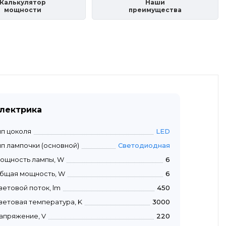
Калькулятор
Наши
мощности
преимущества
лектрика
ип цоколя
LED
ип лампочки (основной)
Светодиодная
ощность лампы, W
6
бщая мощность, W
6
ветовой поток, lm
450
ветовая температура, K
3000
апряжение, V
220