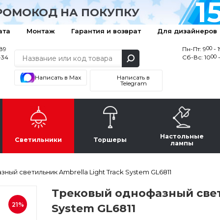
1
РОМОКОД НА ПОКУПКУ
ата
Монтаж
Гарантия и возврат
Для дизайнеров
00
-89
Пн-Пт: 9
- 
00
-34
Сб-Вс: 10
-
Написать в Max
Написать в
Telegram
Настольные
Светильники
Торшеры
лампы
ный светильник Ambrella Light Track System GL6811
Трековый однофазный свети
21%
System GL6811