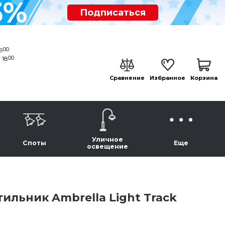
5%
Подписаться
00
19
00
 18
Сравнение
Избранное
Корзина
Уличное
Споты
Еще
освещение
льник Ambrella Light Track