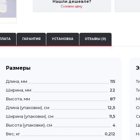
Нашли дешевле?
Снизим цену
ПЛАТА
ГАРАНТИЯ
УСТАНОВКА
ОТЗЫВЫ (0)
Размеры
Э
Длина, мм
115
Т
Ширина, мм
22
Т
Высота, мм
87
М
Длина (упаковки), см
12,5
О
Ширина (упаковки), см
11,5
С
Высота (упаковки), см
4
Ц
Вес, кг
0,212
Н