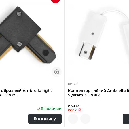
КИТАЙ
-образный Ambrella light
Коннектор гибкий Ambrella l
m GL7071
System GL7087
850 ₽
В наличии
672 ₽
В корзину