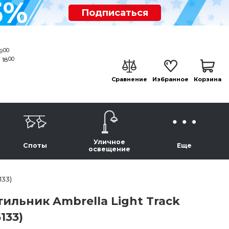
5%
Подписаться
00
19
00
 18
Сравнение
Избранное
Корзина
Уличное
Споты
Еще
освещение
133)
льник Ambrella Light Track
133)