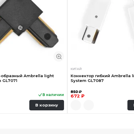
КИТАЙ
-образный Ambrella light
Коннектор гибкий Ambrella l
m GL7071
System GL7087
850 ₽
В наличии
672 ₽
В корзину