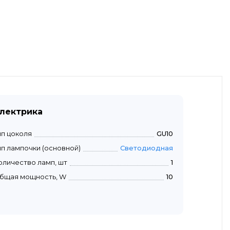
лектрика
ип цоколя
GU10
ип лампочки (основной)
Светодиодная
оличество ламп, шт
1
бщая мощность, W
10