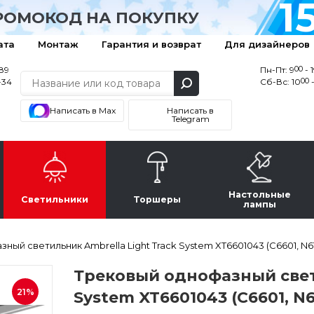
1
РОМОКОД НА ПОКУПКУ
ата
Монтаж
Гарантия и возврат
Для дизайнеров
00
-89
Пн-Пт: 9
- 
00
-34
Сб-Вс: 10
-
Написать в Max
Написать в
Telegram
Настольные
Светильники
Торшеры
лампы
ный светильник Ambrella Light Track System XT6601043 (C6601, N6
Трековый однофазный свети
21%
System XT6601043 (C6601, N6