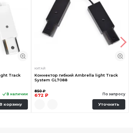
КИТАЙ
ight Track
Коннектор гибкий Ambrella light Track
System GL7088
850 ₽
В наличии
По запросу
672 ₽
В корзину
Уточнить