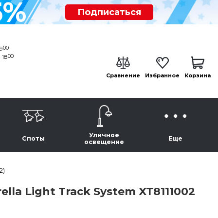
5%
Подписаться
00
19
00
 18
Сравнение
Избранное
Корзина
Уличное
Споты
Еще
освещение
2)
la Light Track System XT8111002