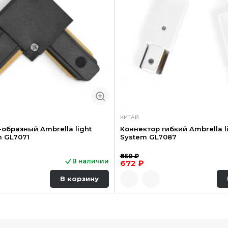
КИТАЙ
-образный Ambrella light
Коннектор гибкий Ambrella l
m GL7071
System GL7087
850 ₽
В наличии
672 ₽
В корзину