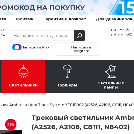
1
РОМОКОД НА ПОКУПКУ
ата
Монтаж
Гарантия и возврат
Для дизайнеров
00
-89
Пн-Пт: 9
- 
00
-34
Сб-Вс: 10
-
Написать в Max
Написать в
Telegram
Настольные
Светильники
Торшеры
лампы
ик Ambrella Light Track System XT8111002 (A2526, A2106, C8111, N840
Трековый светильник Ambrel
21%
(A2526, A2106, C8111, N8402)