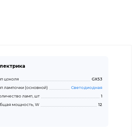
лектрика
ип цоколя
GX53
ип лампочки (основной)
Светодиодная
оличество ламп, шт
1
бщая мощность, W
12