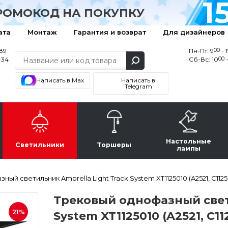
1
РОМОКОД НА ПОКУПКУ
ата
Монтаж
Гарантия и возврат
Для дизайнеров
00
-89
Пн-Пт: 9
- 
00
-34
Сб-Вс: 10
-
Написать в Max
Написать в
Telegram
Настольные
Светильники
Торшеры
лампы
ый светильник Ambrella Light Track System XT1125010 (A2521, C1125, 
Трековый однофазный свети
21%
System XT1125010 (A2521, C112