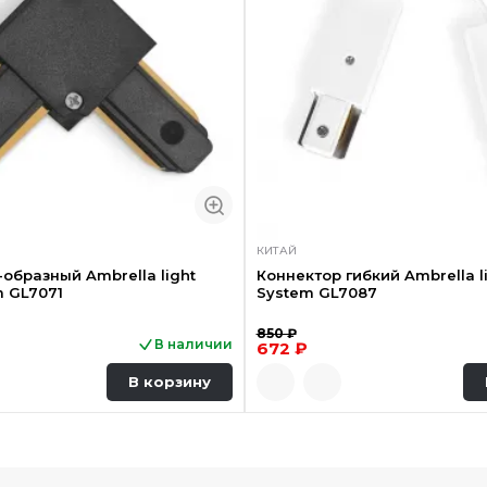
КИТАЙ
-образный Ambrella light
Коннектор гибкий Ambrella l
m GL7071
System GL7087
850 ₽
В наличии
672 ₽
В корзину