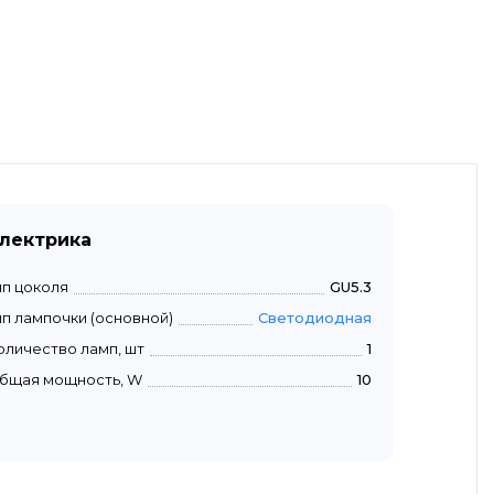
лектрика
ип цоколя
GU5.3
ип лампочки (основной)
Светодиодная
оличество ламп, шт
1
бщая мощность, W
10