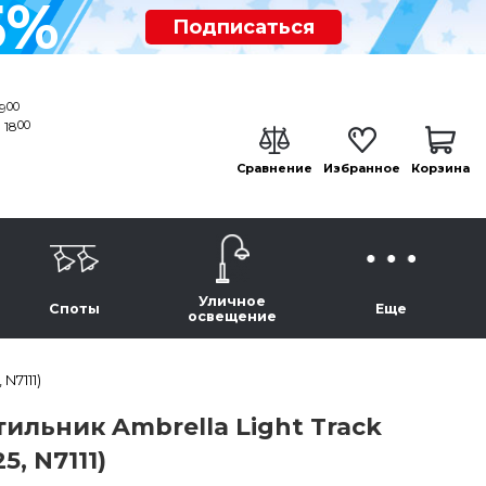
5%
Подписаться
00
19
00
 18
Сравнение
Избранное
Корзина
Уличное
Споты
Еще
освещение
N7111)
льник Ambrella Light Track
5, N7111)