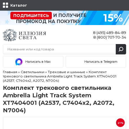
Каталог
15%
И ПОЛУЧИТЕ
ПОДПИШИТЕСЬ
ПРОМОКОД НА ПОКУПКУ
8 (495) 489-84-89
8 (800) 707-70-34
Написать в Max
Написать в Telegram
Главная
»
Светильники
»
Трековые и шинные
»
Комплект
трекового светильника Ambrella Light Track System XT7404001
(A2537, C7404x2, A2072, N7004)
Комплект трекового светильника
Ambrella Light Track System
XT7404001 (A2537, C7404x2, A2072,
N7004)
21%