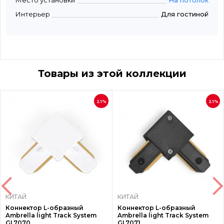
Место установки
На потолок
Интерьер
Для гостиной
Товары из этой коллекции
21%
21%
КИТАЙ
КИТАЙ
Коннектор L-образный
Коннектор L-образный
Ambrella light Track System
Ambrella light Track System
GL7070
GL7071