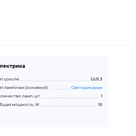
лектрика
ип цоколя
GU5.3
ип лампочки (основной)
Светодиодная
оличество ламп, шт
1
бщая мощность, W
10