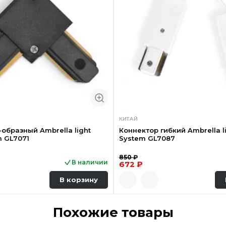
КИТАЙ
-образный Ambrella light
Коннектор гибкий Ambrella l
m GL7071
System GL7087
850 ₽
В наличии
672 ₽
В корзину
Похожие товары