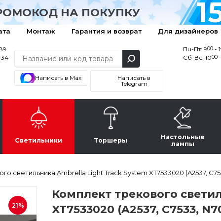
1
РОМОКОД НА ПОКУПКУ
ата
Монтаж
Гарантия и возврат
Для дизайнеров
00
-89
Пн-Пт: 9
- 
00
-34
Сб-Вс: 10
-
Написать в Max
Написать в
Telegram
Настольные
Светильники
Торшеры
лампы
го светильника Ambrella Light Track System XT7533020 (A2537, C75
Комплект трекового светил
21%
XT7533020 (A2537, C7533, N7