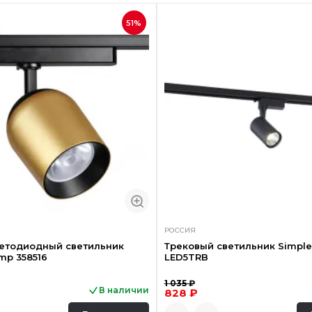
51%
РОССИЯ
ветодиодный светильник
Трековый светильник Simple 
mp 358516
LED5TRB
1 035 ₽
В наличии
828 ₽