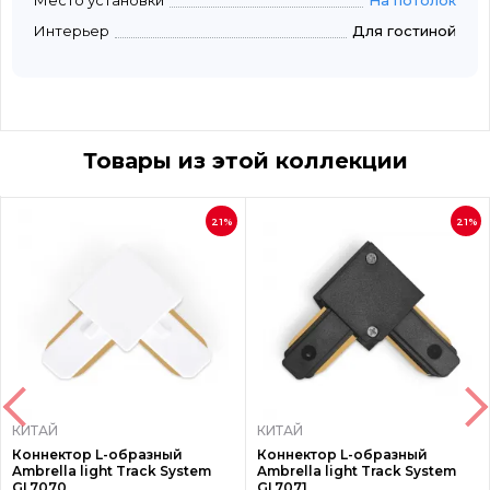
Место установки
На потолок
Интерьер
Для гостиной
Товары из этой коллекции
21%
21%
КИТАЙ
КИТАЙ
Коннектор L-образный
Коннектор L-образный
Ambrella light Track System
Ambrella light Track System
GL7070
GL7071