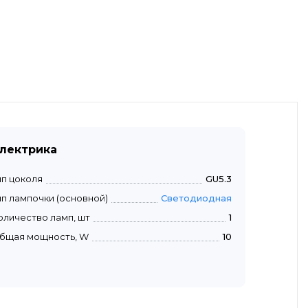
лектрика
ип цоколя
GU5.3
ип лампочки (основной)
Светодиодная
оличество ламп, шт
1
бщая мощность, W
10