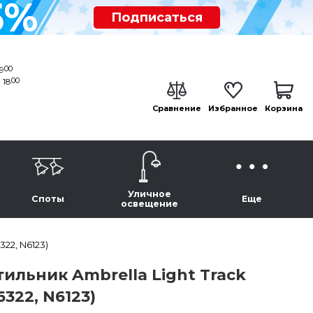
5%
Подписаться
00
19
00
 18
Сравнение
Избранное
Корзина
Уличное
Споты
Еще
освещение
22, N6123)
льник Ambrella Light Track
322, N6123)