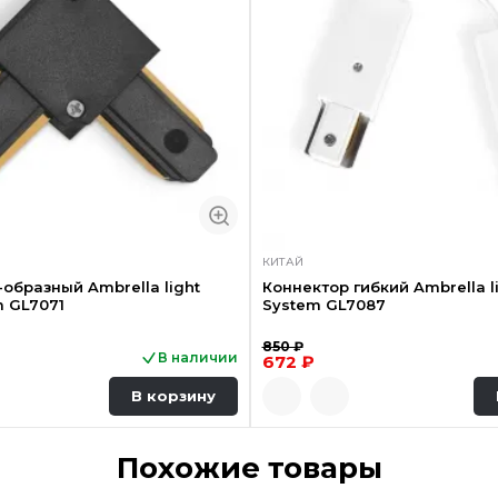
КИТАЙ
-образный Ambrella light
Коннектор гибкий Ambrella l
m GL7071
System GL7087
850 ₽
В наличии
672 ₽
В корзину
Похожие товары