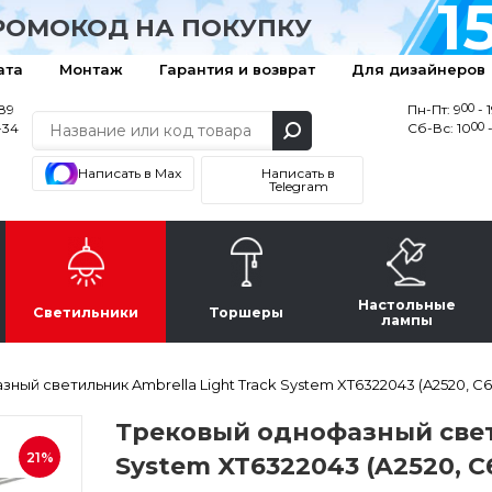
1
РОМОКОД НА ПОКУПКУ
ата
Монтаж
Гарантия и возврат
Для дизайнеров
00
-89
Пн-Пт: 9
- 
00
-34
Сб-Вс: 10
-
Написать в Max
Написать в
Telegram
Настольные
Светильники
Торшеры
лампы
ный светильник Ambrella Light Track System XT6322043 (A2520, C63
Трековый однофазный свети
21%
System XT6322043 (A2520, C6