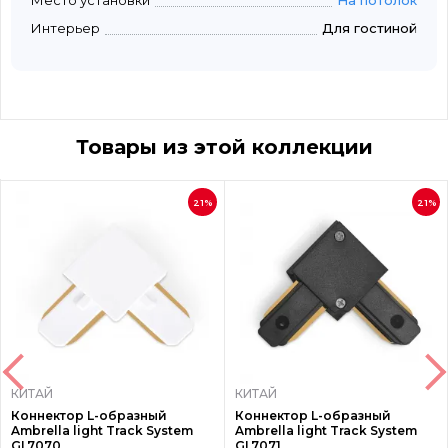
Место установки
На потолок
Интерьер
Для гостиной
Товары из этой коллекции
21%
21%
КИТАЙ
КИТАЙ
Коннектор L-образный
Коннектор L-образный
Ambrella light Track System
Ambrella light Track System
GL7070
GL7071